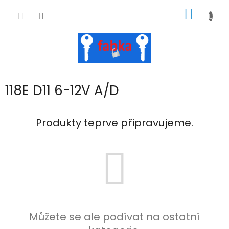
Přejít
NÁKUP
na
obsah
KOŠÍK
118E D11 6-12V A/D
Produkty teprve připravujeme.
Můžete se ale podívat na ostatní