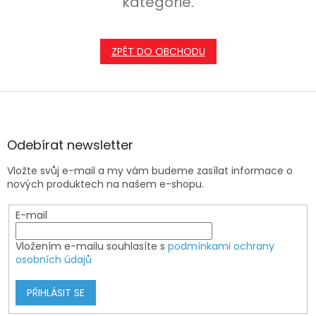
kategorie.
ZPĚT DO OBCHODU
Z
á
p
a
Odebírat newsletter
t
Vložte svůj e-mail a my vám budeme zasílat informace o
í
nových produktech na našem e-shopu.
E-mail
Vložením e-mailu souhlasíte s
podmínkami ochrany
osobních údajů
PŘIHLÁSIT SE