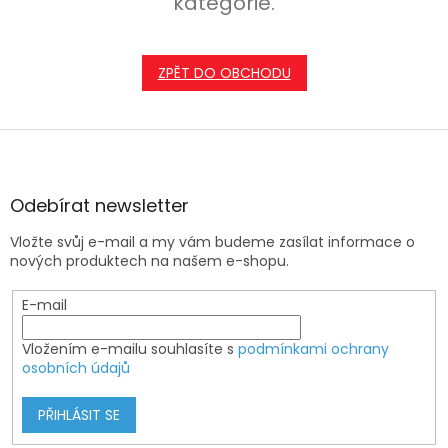
kategorie.
ZPĚT DO OBCHODU
Z
á
p
a
Odebírat newsletter
t
Vložte svůj e-mail a my vám budeme zasílat informace o
í
nových produktech na našem e-shopu.
E-mail
Vložením e-mailu souhlasíte s
podmínkami ochrany
osobních údajů
PŘIHLÁSIT SE