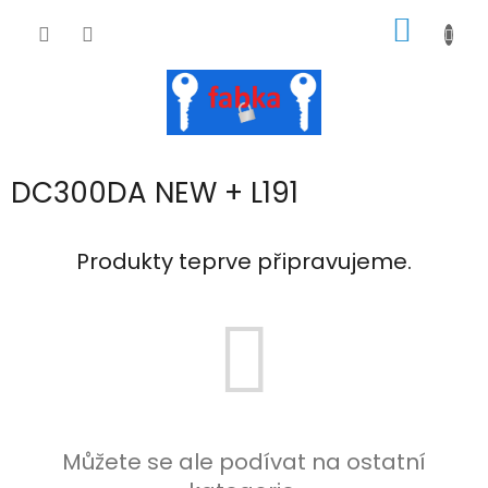
Přejít
NÁKUP
na
obsah
KOŠÍK
DC300DA NEW + L191
Produkty teprve připravujeme.
Můžete se ale podívat na ostatní