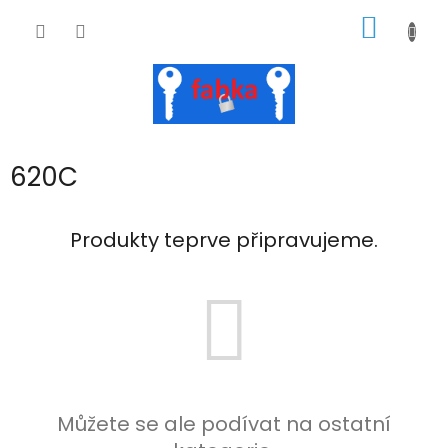
Přejít
NÁKUP
na
obsah
KOŠÍK
620C
Produkty teprve připravujeme.
Můžete se ale podívat na ostatní