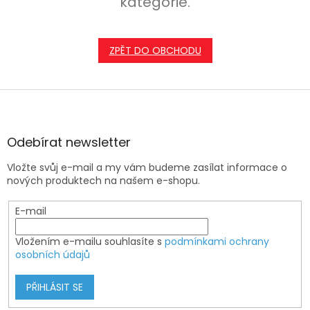
kategorie.
ZPĚT DO OBCHODU
Z
á
p
a
Odebírat newsletter
t
Vložte svůj e-mail a my vám budeme zasílat informace o
í
nových produktech na našem e-shopu.
E-mail
Vložením e-mailu souhlasíte s
podmínkami ochrany
osobních údajů
PŘIHLÁSIT SE