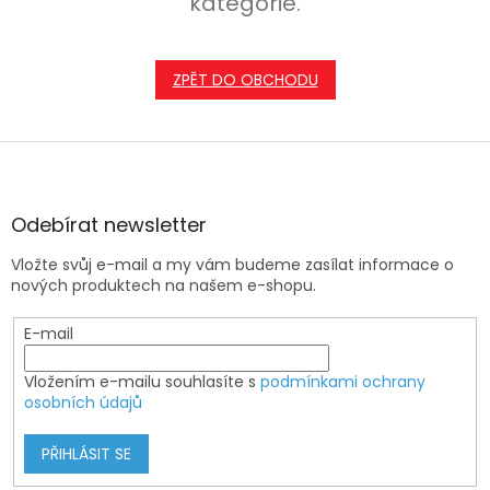
kategorie.
ZPĚT DO OBCHODU
Z
á
p
a
Odebírat newsletter
t
Vložte svůj e-mail a my vám budeme zasílat informace o
í
nových produktech na našem e-shopu.
E-mail
Vložením e-mailu souhlasíte s
podmínkami ochrany
osobních údajů
PŘIHLÁSIT SE