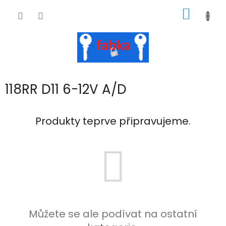
Přejít
NÁKUP
na
obsah
KOŠÍK
118RR D11 6-12V A/D
Produkty teprve připravujeme.
Můžete se ale podívat na ostatní