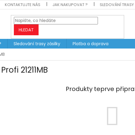
KONTAKTUJTE NÁS
JAK NAKUPOVAT ?
SLEDOVÁNÍ TRASY 
HLEDAT
?
Sledování trasy zásilky
Platba a doprava
1MB
Profi 21211MB
Produkty teprve připr