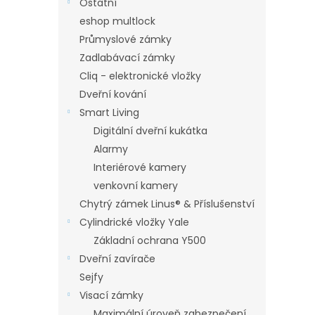
Ostatní
eshop multlock
Průmyslové zámky
Zadlabávací zámky
Cliq - elektronické vložky
Dveřní kování
Smart Living
Digitální dveřní kukátka
Alarmy
Interiérové kamery
venkovní kamery
Chytrý zámek Linus® & Příslušenství
Cylindrické vložky Yale
Základní ochrana Y500
Dveřní zavírače
Sejfy
Visací zámky
Maximální úroveň zabezpečení