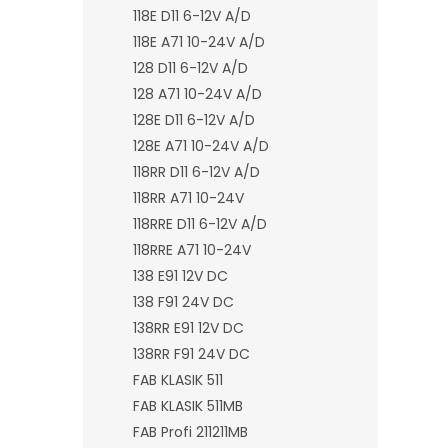
n
118E D11 6-12V A/D
e
118E A71 10-24V A/D
l
128 D11 6-12V A/D
128 A71 10-24V A/D
128E D11 6-12V A/D
128E A71 10-24V A/D
118RR D11 6-12V A/D
118RR A71 10-24V
118RRE D11 6-12V A/D
118RRE A71 10-24V
138 E91 12V DC
138 F91 24V DC
138RR E91 12V DC
138RR F91 24V DC
FAB KLASIK 511
FAB KLASIK 511MB
FAB Profi 211211MB