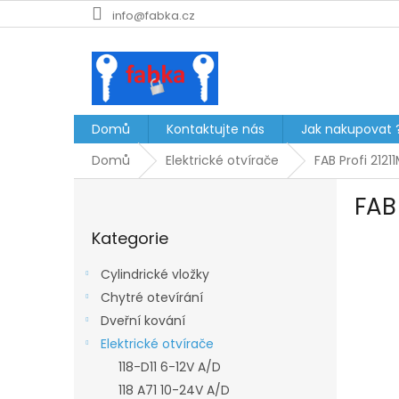
Přejít
info@fabka.cz
na
obsah
Domů
Kontaktujte nás
Jak nakupovat 
Domů
Elektrické otvírače
FAB Profi 2121
P
FAB 
o
Přeskočit
s
Kategorie
kategorie
t
r
Cylindrické vložky
a
Chytré otevírání
n
Dveřní kování
n
í
Elektrické otvírače
p
118-D11 6-12V A/D
a
118 A71 10-24V A/D