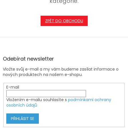
kategorie.
ZPĚT DO OBCHODU
Z
á
p
a
Odebírat newsletter
t
Vložte svůj e-mail a my vám budeme zasílat informace o
í
nových produktech na našem e-shopu.
E-mail
Vložením e-mailu souhlasíte s
podmínkami ochrany
osobních údajů
PŘIHLÁSIT SE