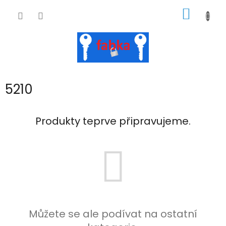
Přejít
NÁKUP
na
obsah
KOŠÍK
5210
Produkty teprve připravujeme.
Můžete se ale podívat na ostatní