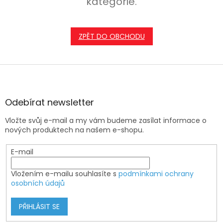
kategorie.
ZPĚT DO OBCHODU
Z
á
p
a
Odebírat newsletter
t
Vložte svůj e-mail a my vám budeme zasílat informace o
í
nových produktech na našem e-shopu.
E-mail
Vložením e-mailu souhlasíte s
podmínkami ochrany
osobních údajů
PŘIHLÁSIT SE