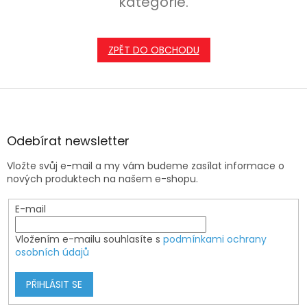
kategorie.
ZPĚT DO OBCHODU
Z
á
p
a
Odebírat newsletter
t
Vložte svůj e-mail a my vám budeme zasílat informace o
í
nových produktech na našem e-shopu.
E-mail
Vložením e-mailu souhlasíte s
podmínkami ochrany
osobních údajů
PŘIHLÁSIT SE