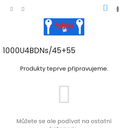
Přejít
NÁKUP
na
obsah
KOŠÍK
1000U4BDNs/45+55
Produkty teprve připravujeme.
Můžete se ale podívat na ostatní