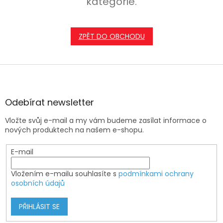
kategorie.
ZPĚT DO OBCHODU
Z
á
p
a
Odebírat newsletter
t
Vložte svůj e-mail a my vám budeme zasílat informace o
í
nových produktech na našem e-shopu.
E-mail
Vložením e-mailu souhlasíte s
podmínkami ochrany
osobních údajů
PŘIHLÁSIT SE