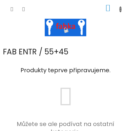
Přejít
NÁKUP
na
obsah
KOŠÍK
FAB ENTR / 55+45
Produkty teprve připravujeme.
Můžete se ale podívat na ostatní