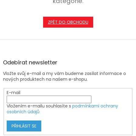
kategorie.
ZPĚT DO OBCHODU
Z
á
p
a
Odebírat newsletter
t
Vložte svůj e-mail a my vám budeme zasílat informace o
í
nových produktech na našem e-shopu.
E-mail
Vložením e-mailu souhlasíte s
podmínkami ochrany
osobních údajů
PŘIHLÁSIT SE