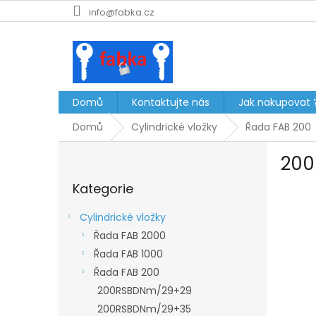
Přejít
info@fabka.cz
na
obsah
Domů
Kontaktujte nás
Jak nakupovat 
Domů
Cylindrické vložky
Řada FAB 200
P
200
o
Přeskočit
s
Kategorie
kategorie
t
r
Cylindrické vložky
a
Řada FAB 2000
n
Řada FAB 1000
n
í
Řada FAB 200
p
200RSBDNm/29+29
a
200RSBDNm/29+35