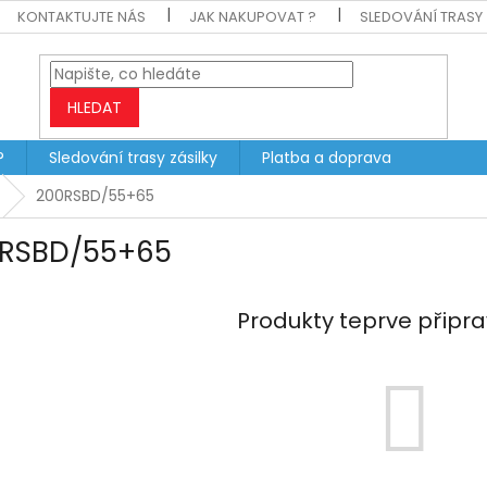
KONTAKTUJTE NÁS
JAK NAKUPOVAT ?
SLEDOVÁNÍ TRASY 
HLEDAT
?
Sledování trasy zásilky
Platba a doprava
200RSBD/55+65
RSBD/55+65
Produkty teprve připr