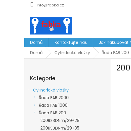
Přejít
info@fabka.cz
na
obsah
Domů
Kontaktujte nás
Jak nakupovat 
Domů
Cylindrické vložky
Řada FAB 200
P
200
o
Přeskočit
s
Kategorie
kategorie
t
r
Cylindrické vložky
a
Řada FAB 2000
n
Řada FAB 1000
n
í
Řada FAB 200
p
200RSBDNm/29+29
a
200RSBDNm/29+35