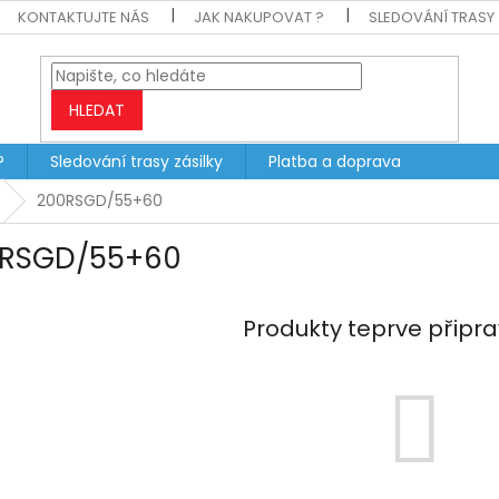
KONTAKTUJTE NÁS
JAK NAKUPOVAT ?
SLEDOVÁNÍ TRASY 
HLEDAT
?
Sledování trasy zásilky
Platba a doprava
200RSGD/55+60
RSGD/55+60
Produkty teprve připr