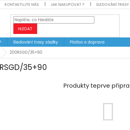
KONTAKTUJTE NÁS
JAK NAKUPOVAT ?
SLEDOVÁNÍ TRASY 
HLEDAT
?
Sledování trasy zásilky
Platba a doprava
200RSGD/35+90
RSGD/35+90
Produkty teprve připr