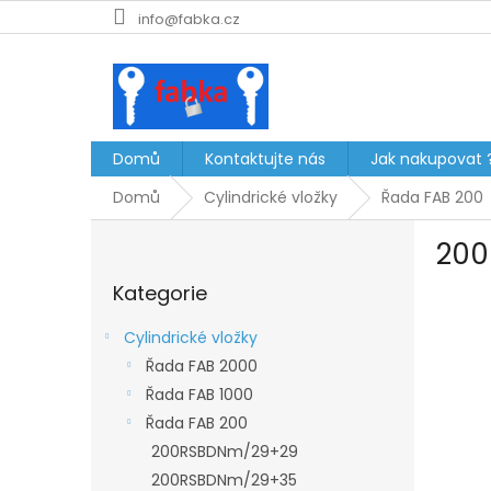
Přejít
info@fabka.cz
na
obsah
Domů
Kontaktujte nás
Jak nakupovat 
Domů
Cylindrické vložky
Řada FAB 200
P
200
o
Přeskočit
s
Kategorie
kategorie
t
r
Cylindrické vložky
a
Řada FAB 2000
n
Řada FAB 1000
n
í
Řada FAB 200
p
200RSBDNm/29+29
a
200RSBDNm/29+35