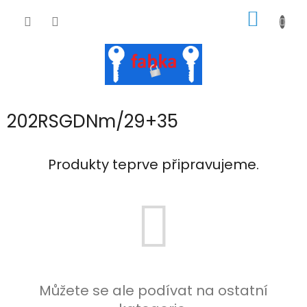
Přejít
NÁKUP
na
obsah
KOŠÍK
202RSGDNm/29+35
Produkty teprve připravujeme.
Můžete se ale podívat na ostatní