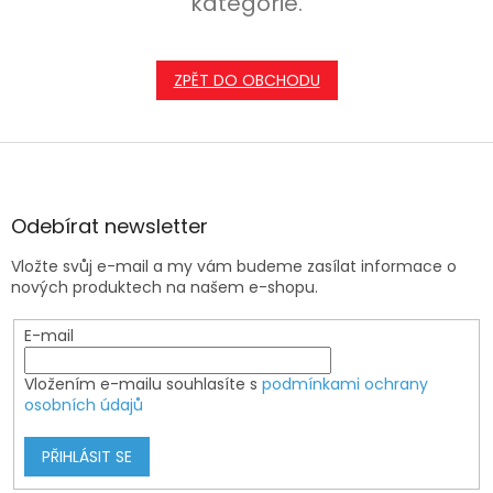
kategorie.
ZPĚT DO OBCHODU
Z
á
p
a
Odebírat newsletter
t
Vložte svůj e-mail a my vám budeme zasílat informace o
í
nových produktech na našem e-shopu.
E-mail
Vložením e-mailu souhlasíte s
podmínkami ochrany
osobních údajů
PŘIHLÁSIT SE