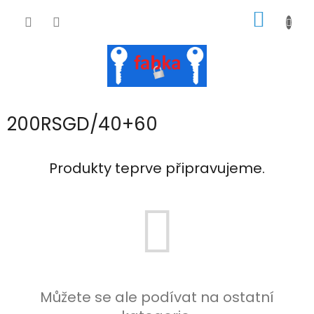
Přejít
NÁKUP
na
obsah
KOŠÍK
200RSGD/40+60
Produkty teprve připravujeme.
Můžete se ale podívat na ostatní