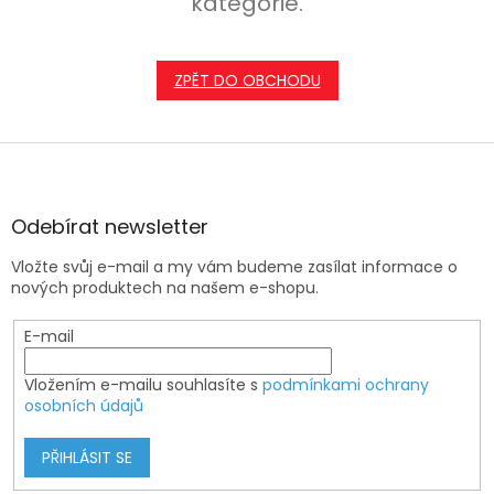
kategorie.
ZPĚT DO OBCHODU
Z
á
p
a
Odebírat newsletter
t
Vložte svůj e-mail a my vám budeme zasílat informace o
í
nových produktech na našem e-shopu.
E-mail
Vložením e-mailu souhlasíte s
podmínkami ochrany
osobních údajů
PŘIHLÁSIT SE