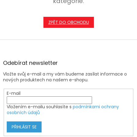
kategorie.
ZPĚT DO OBCHODU
Z
á
p
a
Odebírat newsletter
t
Vložte svůj e-mail a my vám budeme zasílat informace o
í
nových produktech na našem e-shopu.
E-mail
Vložením e-mailu souhlasíte s
podmínkami ochrany
osobních údajů
PŘIHLÁSIT SE