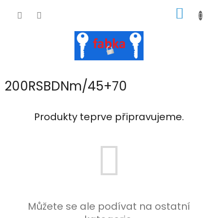
Přejít
NÁKUP
na
obsah
KOŠÍK
200RSBDNm/45+70
Produkty teprve připravujeme.
Můžete se ale podívat na ostatní