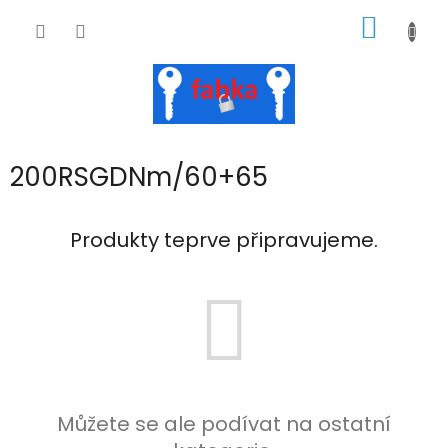
Přejít
NÁKUP
na
obsah
KOŠÍK
200RSGDNm/60+65
Produkty teprve připravujeme.
Můžete se ale podívat na ostatní