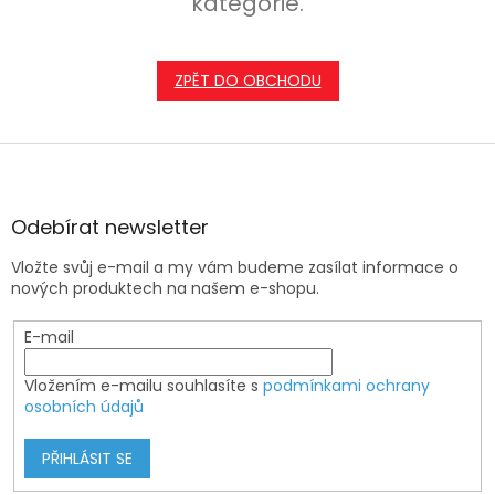
kategorie.
ZPĚT DO OBCHODU
Z
á
p
a
Odebírat newsletter
t
Vložte svůj e-mail a my vám budeme zasílat informace o
í
nových produktech na našem e-shopu.
E-mail
Vložením e-mailu souhlasíte s
podmínkami ochrany
osobních údajů
PŘIHLÁSIT SE