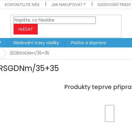
KONTAKTUJTE NÁS
JAK NAKUPOVAT ?
SLEDOVÁNÍ TRASY 
HLEDAT
?
Sledování trasy zásilky
Platba a doprava
202RSGDNm/35+35
RSGDNm/35+35
Produkty teprve připr