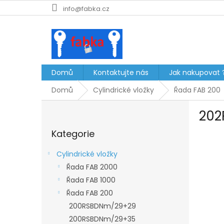
Přejít
info@fabka.cz
na
obsah
Domů
Kontaktujte nás
Jak nakupovat 
Domů
Cylindrické vložky
Řada FAB 200
P
202
o
Přeskočit
s
Kategorie
kategorie
t
r
Cylindrické vložky
a
Řada FAB 2000
n
Řada FAB 1000
n
í
Řada FAB 200
p
200RSBDNm/29+29
a
200RSBDNm/29+35