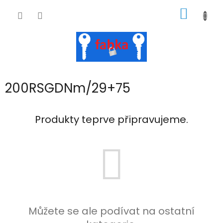
Přejít
NÁKUP
na
obsah
KOŠÍK
200RSGDNm/29+75
Produkty teprve připravujeme.
Můžete se ale podívat na ostatní