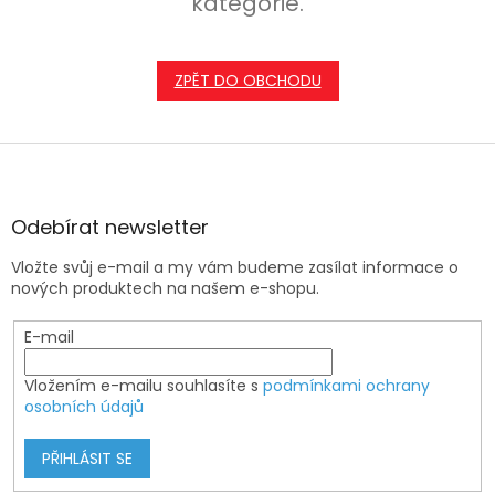
kategorie.
ZPĚT DO OBCHODU
Z
á
p
a
Odebírat newsletter
t
Vložte svůj e-mail a my vám budeme zasílat informace o
í
nových produktech na našem e-shopu.
E-mail
Vložením e-mailu souhlasíte s
podmínkami ochrany
osobních údajů
PŘIHLÁSIT SE