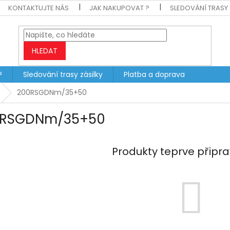
KONTAKTUJTE NÁS
JAK NAKUPOVAT ?
SLEDOVÁNÍ TRASY 
HLEDAT
?
Sledování trasy zásilky
Platba a doprava
200RSGDNm/35+50
0RSGDNm/35+50
Produkty teprve připr