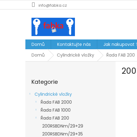
Přejít
info@fabka.cz
na
obsah
Domů
Kontaktujte nás
Jak nakupovat 
Domů
Cylindrické vložky
Řada FAB 200
P
20
o
Přeskočit
s
Kategorie
kategorie
t
r
Cylindrické vložky
a
Řada FAB 2000
n
Řada FAB 1000
n
í
Řada FAB 200
p
200RSBDNm/29+29
a
200RSBDNm/29+35